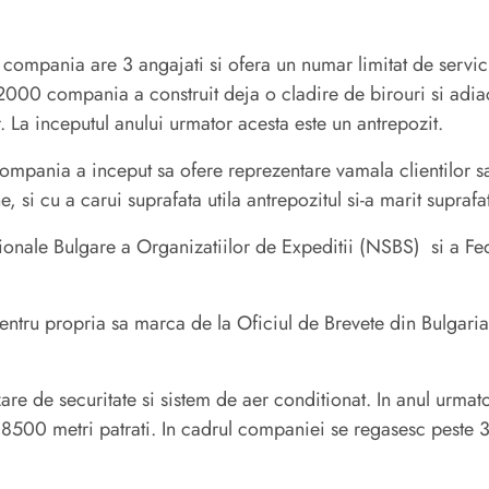
l, compania are 3 angajati si ofera un numar limitat de servici
 2000 compania a construit deja o cladire de birouri si adia
 La inceputul anului urmator acesta este un antrepozit.
compania a inceput sa ofere reprezentare vamala clientilor s
 si cu a carui suprafata utila antrepozitul si-a marit suprafa
nale Bulgare a Organizatiilor de Expeditii (NSBS) si a Fede
pentru propria sa marca de la Oficiul de Brevete din Bulgaria
re de securitate si sistem de aer conditionat. In anul urmat
500 metri patrati. In cadrul companiei se regasesc peste 30 