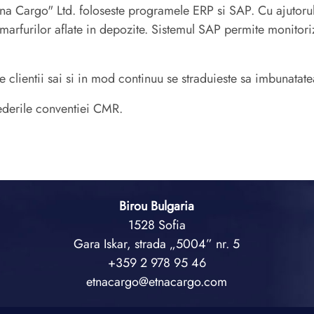
 "Etna Cargo" Ltd. foloseste programele ERP si SAP. Cu ajutor
marfurilor aflate in depozite. Sistemul SAP permite monitoriza
lientii sai si in mod continuu se straduieste sa imbunatateas
ederile conventiei CMR.
Birou Bulgaria
1528 Sofia
Gara Iskar, strada „5004” nr. 5
+359 2 978 95 46
etnacargo@etnacargo.com