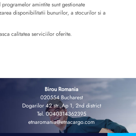
ul programelor amintite sunt gestionate
rea disponibilitatii bunurilor, a stocurilor si a
ca calitatea serviciilor oferite.
Birou Romania
020554 Bucharest
Dogarilor 42 str.,Ap 1, 2nd district
Tel. 0040314362395
etnaromania@etnacargo.com