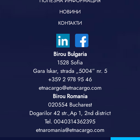
ПОЛЕЗНА ИНФОРМАЦИЯ
НОВИНИ
КОНТАКТИ
Birou Bulgaria
1528 Sofia
Gara Iskar, strada „5004” nr. 5
+359 2 978 95 46
etnacargo@etnacargo.com
Birou Romania
020554 Bucharest
Dogarilor 42 str.,Ap 1, 2nd district
Tel. 0040314362395
etnaromania@etnacargo.com